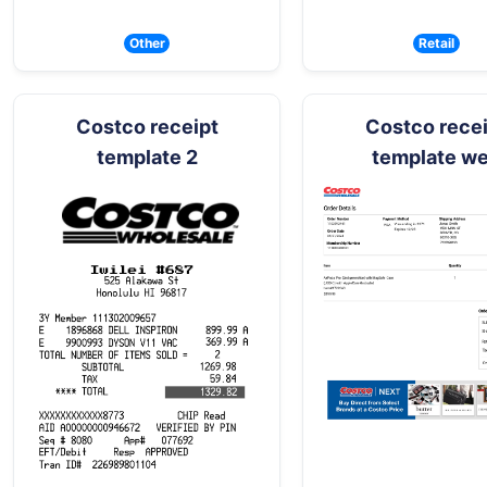
Other
Retail
Costco receipt
Costco rece
template 2
template w