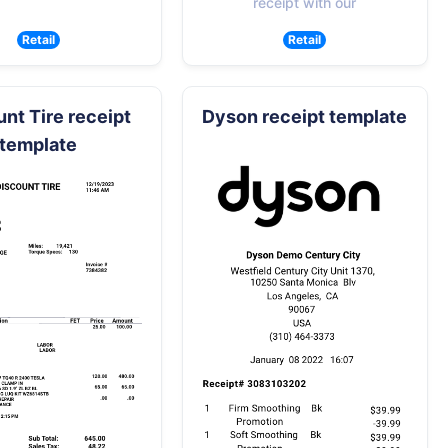
receipt with our
Retail
Retail
nt Tire receipt
Dyson receipt template
template