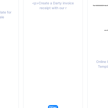
<p>Create a Darty invoice
receipt with our r
late for
ale
Online 
Templa
Other