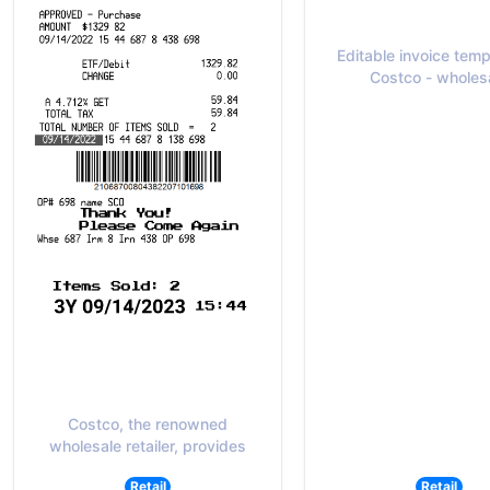
Editable invoice temp
Costco - wholes
Costco, the renowned
wholesale retailer, provides
Retail
Retail