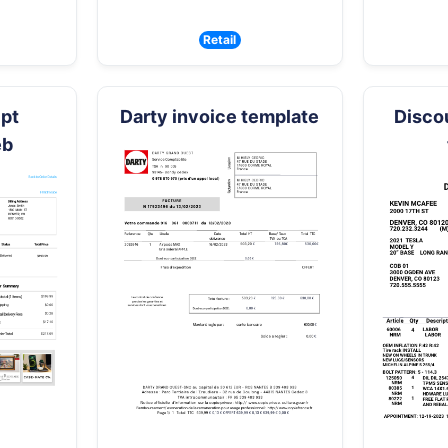
Retail
ipt
Darty invoice template
Discou
eb