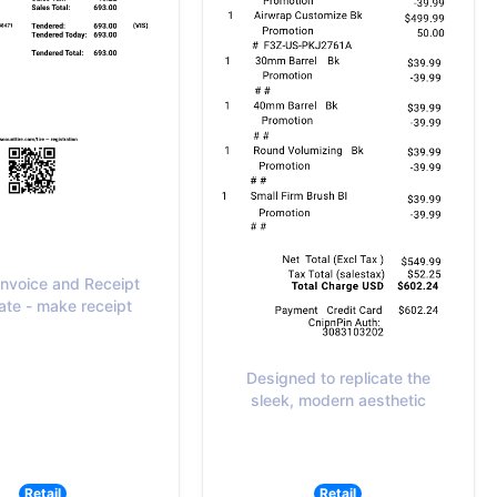
Invoice and Receipt
te - make receipt
Designed to replicate the
sleek, modern aesthetic
Retail
Retail